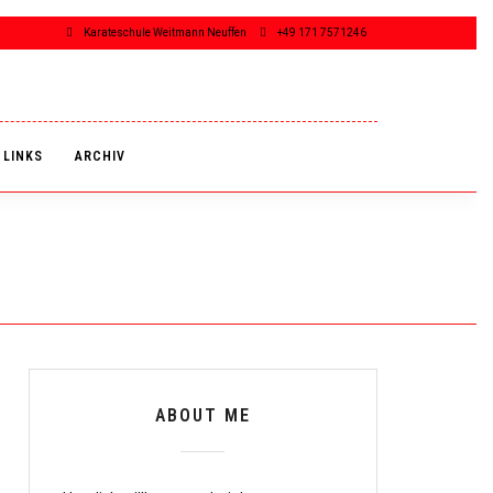
Karateschule Weitmann Neuffen
+49 171 7571246
LINKS
ARCHIV
ABOUT ME