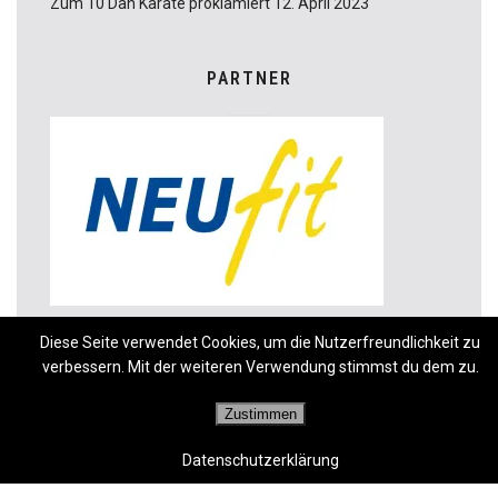
Zum 10 Dan Karate proklamiert
12. April 2023
PARTNER
Diese Seite verwendet Cookies, um die Nutzerfreundlichkeit zu
verbessern. Mit der weiteren Verwendung stimmst du dem zu.
Zustimmen
Datenschutzerklärung
© KARATESCHULE WEITMANN NEUFFEN 2026